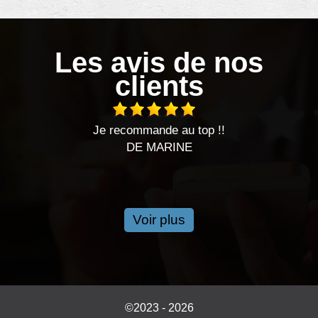
Les avis de nos
clients
mmande au top !!
Bonjour, j’ai fait appelle 
E MARINE
ont été très réactif, délai
recommande c
DE 
Voir plus
©2023 - 2026