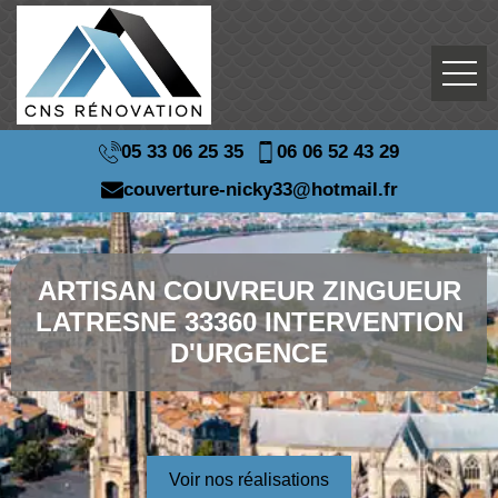
05 33 06 25 35
06 06 52 43 29
couverture-nicky33@hotmail.fr
ARTISAN COUVREUR ZINGUEUR
LATRESNE 33360 INTERVENTION
D'URGENCE
Voir nos réalisations