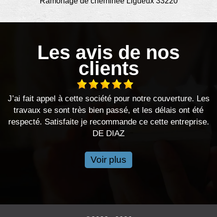
Ramonage de cheminée Ligueux 33220
Les avis de nos
clients
société pour notre couverture. Les
Je recomm
ien passé, et les délais ont été
DE 
 recommande ce cette entreprise.
DE DIAZ
Voir plus