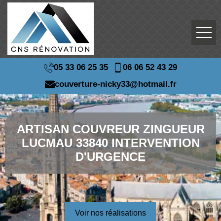
05 33 06 25 35
06 06 52 43 29
couverture-nicky33@hotmail.fr
ARTISAN COUVREUR ZINGUEUR
LUCMAU 33840 INTERVENTION
D'URGENCE
Voir nos réalisations