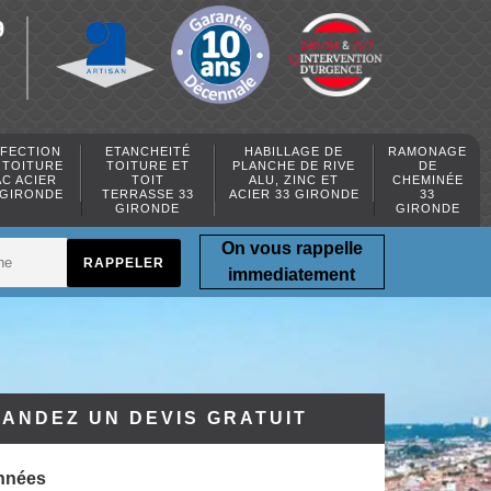
9
FECTION
ETANCHEITÉ
HABILLAGE DE
RAMONAGE
 TOITURE
TOITURE ET
PLANCHE DE RIVE
DE
AC ACIER
TOIT
ALU, ZINC ET
CHEMINÉE
 GIRONDE
TERRASSE 33
ACIER 33 GIRONDE
33
GIRONDE
GIRONDE
On vous rappelle
immediatement
ANDEZ UN DEVIS GRATUIT
nnées