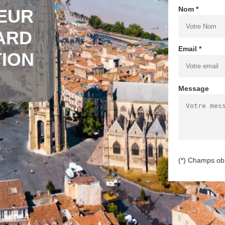
Nom *
EUR
ARD
Email *
TION
Message
(*) Champs obl