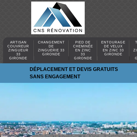
ARTISAN
CHANGEMENT
PIED DE
ENTOURAGE
COUVREUR
DE
CHEMINÉE
DE VELUX
ZINGUEUR
ZINGUERIE 33
EN ZINC
EN ZINC 33
Z
33
GIRONDE
33
GIRONDE
GIRONDE
GIRONDE
DÉPLACEMENT ET DEVIS GRATUITS
SANS ENGAGEMENT