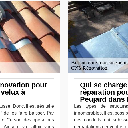
novation pour
Qui se charge
s velux à
réparation po
Peujard dans 
se. Donc, il est très utile
Les types de structure
f de les faire baisser. Par
innombrables. Il est possi
lux. Ce sont des opérations
des conduits qui subiss
e. Ainsi il va falloir vous
dégradations peuvent être