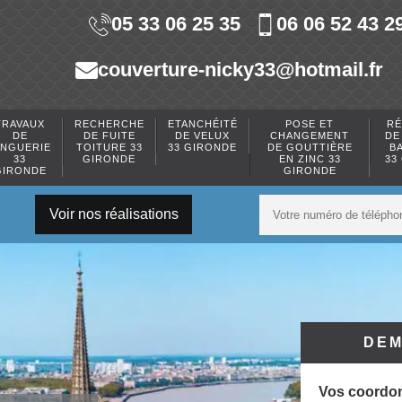
05 33 06 25 35
06 06 52 43 2
couverture-nicky33@hotmail.fr
TRAVAUX
RECHERCHE
ETANCHÉITÉ
POSE ET
RÉ
DE
DE FUITE
DE VELUX
CHANGEMENT
DE
INGUERIE
TOITURE 33
33 GIRONDE
DE GOUTTIÈRE
B
33
GIRONDE
EN ZINC 33
33
GIRONDE
GIRONDE
Voir nos réalisations
DEM
Vos coordo