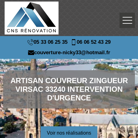
05 33 06 25 35
06 06 52 43 29
couverture-nicky33@hotmail.fr
ARTISAN COUVREUR ZINGUEUR
VIRSAC 33240 INTERVENTION
D'URGENCE
Voir nos réalisations