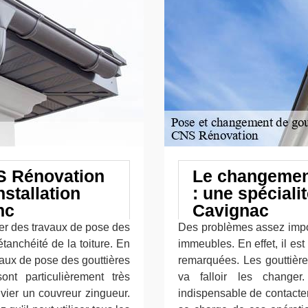
S Rénovation
Le changement
nstallation
: une spécial
nc
Cavignac
ser des travaux de pose des
Des problèmes assez impor
tanchéité de la toiture. En
immeubles. En effet, il es
avaux de pose des gouttières
remarquées. Les gouttière
nt particulièrement très
va falloir les changer
nvier un couvreur zingueur.
indispensable de contacte