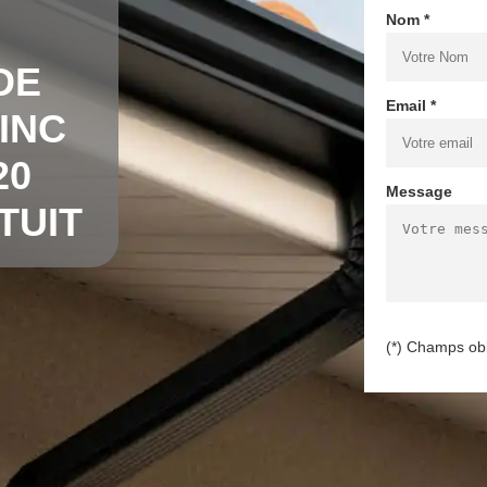
Nom *
DE
Email *
INC
20
Message
TUIT
(*) Champs obl