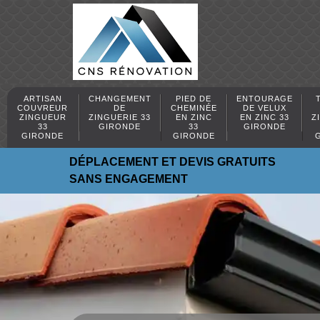
ARTISAN
CHANGEMENT
PIED DE
ENTOURAGE
COUVREUR
DE
CHEMINÉE
DE VELUX
ZINGUEUR
ZINGUERIE 33
EN ZINC
EN ZINC 33
Z
33
GIRONDE
33
GIRONDE
GIRONDE
GIRONDE
DÉPLACEMENT ET DEVIS GRATUITS
SANS ENGAGEMENT