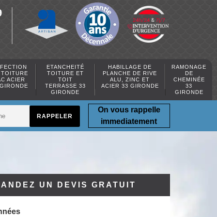
9
FECTION
ETANCHEITÉ
HABILLAGE DE
RAMONAGE
 TOITURE
TOITURE ET
PLANCHE DE RIVE
DE
AC ACIER
TOIT
ALU, ZINC ET
CHEMINÉE
 GIRONDE
TERRASSE 33
ACIER 33 GIRONDE
33
GIRONDE
GIRONDE
On vous rappelle
immediatement
ANDEZ UN DEVIS GRATUIT
nnées