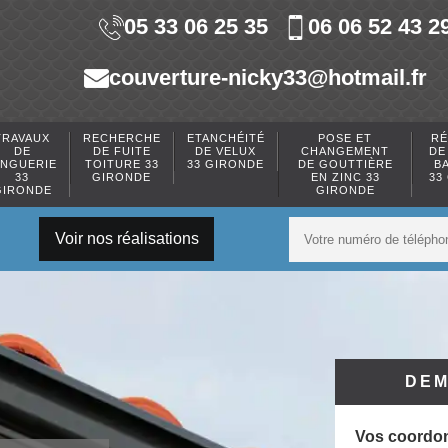
05 33 06 25 35
06 06 52 43 2
couverture-nicky33@hotmail.fr
TRAVAUX
RECHERCHE
ETANCHÉITÉ
POSE ET
RÉ
DE
DE FUITE
DE VELUX
CHANGEMENT
DE
INGUERIE
TOITURE 33
33 GIRONDE
DE GOUTTIÈRE
B
33
GIRONDE
EN ZINC 33
33
GIRONDE
GIRONDE
Voir nos réalisations
DEM
Vos coordo