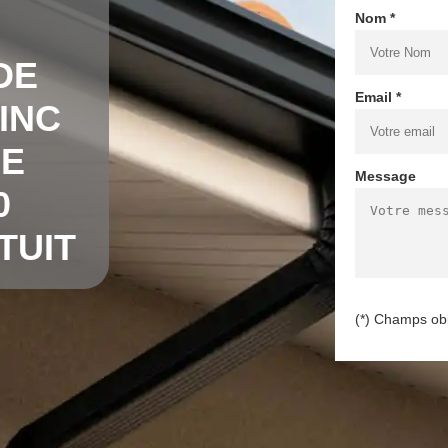
Nom *
DE
Email *
INC
DE
Message
0
TUIT
(*) Champs obl