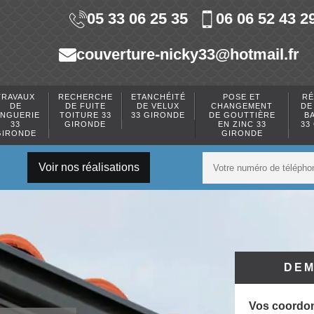
05 33 06 25 35
06 06 52 43 2
couverture-nicky33@hotmail.fr
TRAVAUX
RECHERCHE
ETANCHÉITÉ
POSE ET
RÉ
DE
DE FUITE
DE VELUX
CHANGEMENT
DE
INGUERIE
TOITURE 33
33 GIRONDE
DE GOUTTIÈRE
B
33
GIRONDE
EN ZINC 33
33
GIRONDE
GIRONDE
Voir nos réalisations
DEM
Vos coordo