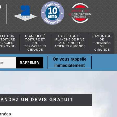
9
FECTION
ETANCHEITÉ
HABILLAGE DE
RAMONAGE
 TOITURE
TOITURE ET
PLANCHE DE RIVE
DE
AC ACIER
TOIT
ALU, ZINC ET
CHEMINÉE
 GIRONDE
TERRASSE 33
ACIER 33 GIRONDE
33
GIRONDE
GIRONDE
On vous rappelle
immediatement
ANDEZ UN DEVIS GRATUIT
nnées