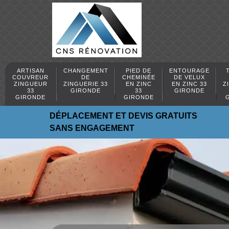
ARTISAN
CHANGEMENT
PIED DE
ENTOURAGE
COUVREUR
DE
CHEMINÉE
DE VELUX
ZINGUEUR
ZINGUERIE 33
EN ZINC
EN ZINC 33
Z
33
GIRONDE
33
GIRONDE
GIRONDE
GIRONDE
DÉPLACEMENT ET DEVIS GRATUITS
SANS ENGAGEMENT