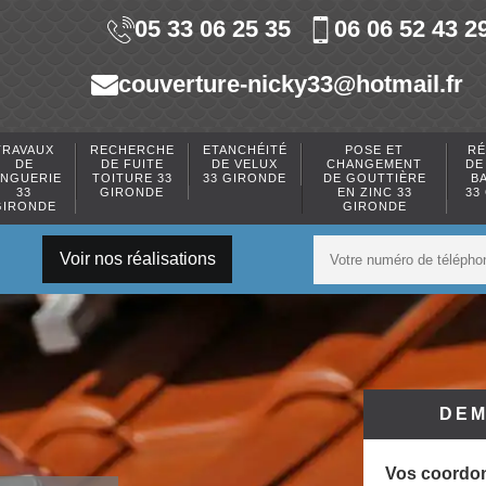
05 33 06 25 35
06 06 52 43 2
couverture-nicky33@hotmail.fr
TRAVAUX
RECHERCHE
ETANCHÉITÉ
POSE ET
RÉ
DE
DE FUITE
DE VELUX
CHANGEMENT
DE
INGUERIE
TOITURE 33
33 GIRONDE
DE GOUTTIÈRE
B
33
GIRONDE
EN ZINC 33
33
GIRONDE
GIRONDE
Voir nos réalisations
DEM
Vos coordo