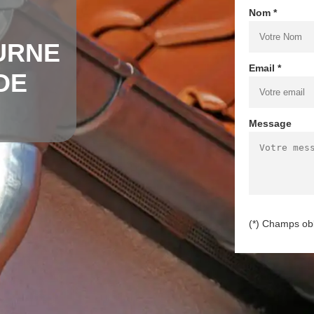
Nom *
URNE
Email *
DE
Message
(*) Champs obl