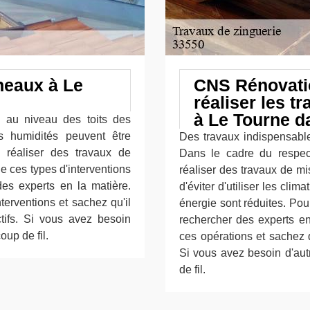
neaux à Le
CNS Rénovatio
réaliser les t
à Le Tourne d
 au niveau des toits des
s humidités peuvent être
Des travaux indispensable
e réaliser des travaux de
Dans le cadre du respect
e ces types d'interventions
réaliser des travaux de m
des experts en la matière.
d'éviter d'utiliser les cli
erventions et sachez qu'il
énergie sont réduites. Pour 
ctifs. Si vous avez besoin
rechercher des experts e
oup de fil.
ces opérations et sachez qu
Si vous avez besoin d'autr
de fil.