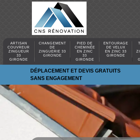
ARTISAN
CHANGEMENT
PIED DE
ENTOURAGE
COUVREUR
DE
CHEMINÉE
DE VELUX
ZINGUEUR
ZINGUERIE 33
EN ZINC
EN ZINC 33
Z
33
GIRONDE
33
GIRONDE
GIRONDE
GIRONDE
DÉPLACEMENT ET DEVIS GRATUITS
SANS ENGAGEMENT