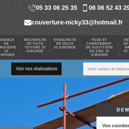
05 33 06 25 35
06 06 52 43 2
couverture-nicky33@hotmail.fr
TRAVAUX
RECHERCHE
ETANCHÉITÉ
POSE ET
RÉ
DE
DE FUITE
DE VELUX
CHANGEMENT
DE
INGUERIE
TOITURE 33
33 GIRONDE
DE GOUTTIÈRE
B
33
GIRONDE
EN ZINC 33
33
GIRONDE
GIRONDE
Voir nos réalisations
DEM
Vos coordo