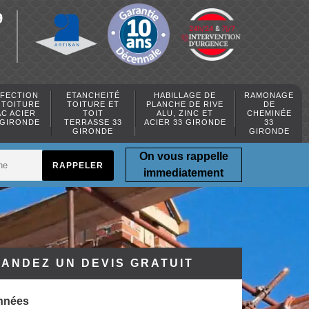
9
FECTION
ETANCHEITÉ
HABILLAGE DE
RAMONAGE
 TOITURE
TOITURE ET
PLANCHE DE RIVE
DE
AC ACIER
TOIT
ALU, ZINC ET
CHEMINÉE
 GIRONDE
TERRASSE 33
ACIER 33 GIRONDE
33
GIRONDE
GIRONDE
On vous rappelle
immediatement
ANDEZ UN DEVIS GRATUIT
nnées