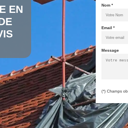
Nom *
E EN
 DE
Email *
VIS
Message
(*) Champs obl