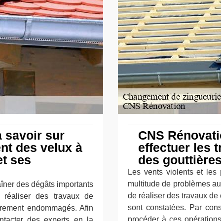
à savoir sur
CNS Rénovatio
nt des velux à
effectuer les
et ses
des gouttière
Les vents violents et les 
multitude de problèmes au n
aîner des dégâts importants
de réaliser des travaux d
t réaliser des travaux de
sont constatées. Par cons
ièrement endommagés. Afin
procéder à ces opération
ontacter des experts en la