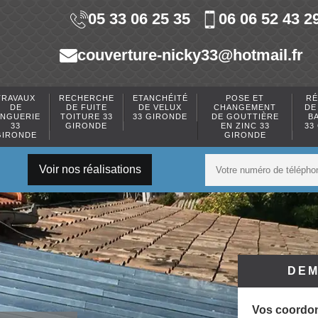
05 33 06 25 35
06 06 52 43 2
couverture-nicky33@hotmail.fr
TRAVAUX
RECHERCHE
ETANCHÉITÉ
POSE ET
RÉ
DE
DE FUITE
DE VELUX
CHANGEMENT
DE
INGUERIE
TOITURE 33
33 GIRONDE
DE GOUTTIÈRE
B
33
GIRONDE
EN ZINC 33
33
GIRONDE
GIRONDE
Voir nos réalisations
DEM
Vos coordo