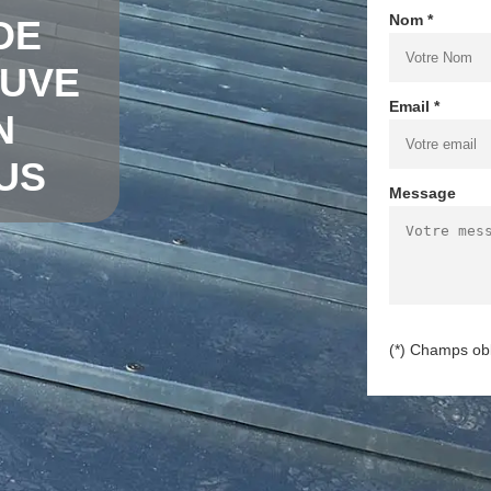
Nom *
DE
AUVE
Email *
N
US
Message
(*) Champs obl