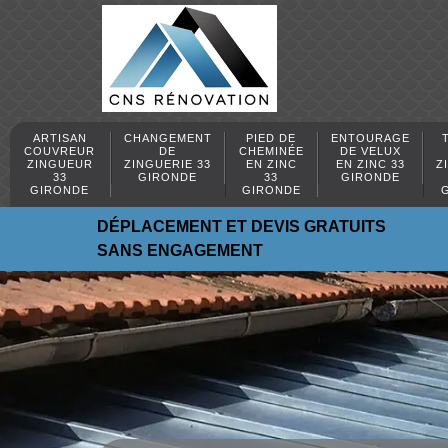
ARTISAN
CHANGEMENT
PIED DE
ENTOURAGE
COUVREUR
DE
CHEMINÉE
DE VELUX
ZINGUEUR
ZINGUERIE 33
EN ZINC
EN ZINC 33
Z
33
GIRONDE
33
GIRONDE
GIRONDE
GIRONDE
DÉPLACEMENT ET DEVIS GRATUITS
SANS ENGAGEMENT